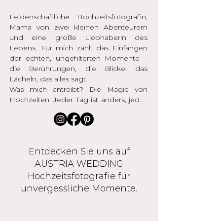
Leidenschaftliche Hochzeitsfotografin, 
Mama von zwei kleinen Abenteurern 
und eine große Liebhaberin des 
Lebens. Für mich zählt das Einfangen 
der echten, ungefilterten Momente – 
die Berührungen, die Blicke, das 
Lächeln, das alles sagt.

Was mich antreibt? Die Magie von 
Hochzeiten. Jeder Tag ist anders, jedes 
Paar einzigartig. Es fasziniert mich 
immer wieder, wie ihr eure Liebe auf 
eure eigene Weise zelebriert. Mein Ziel 
ist es, dass ihr euch in meinen Bildern 
Entdecken Sie uns auf
wiedererkennt – in all eurer Freude, 
Aufregung und Liebe.

AUSTRIA WEDDING
Hochzeitsfotografie für
Egal, ob ihr in einer kleinen Kapelle, 
unvergessliche Momente.
unter freiem Himmel oder am Wasser 
„Ja“ sagt – ich bin da, um eure 
Geschichte für euch festzuhalten, so wie 