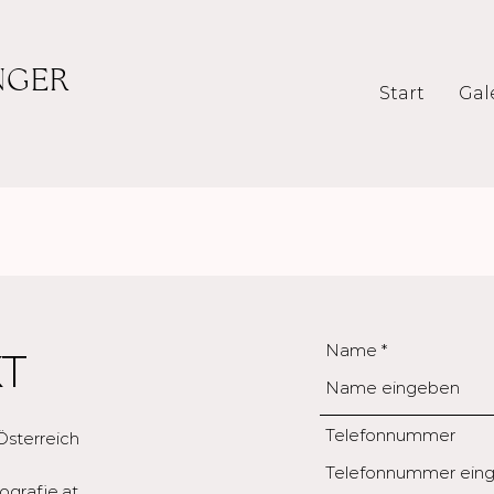
NGER
Start
Gal
Name
T
Telefonnummer
Österreich
ografie.at