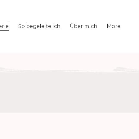
erie
So begeleite ich
Über mich
More